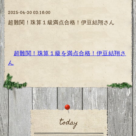
2025-04-30 03:16:00
超難関！珠算１級満点合格！伊豆結翔さん
超難関！珠算１級を満点合格！伊豆結翔さ
ん
today