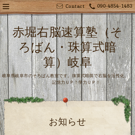
090-4854-1483
Contact
赤堀右脳速算塾（そ
ろばん・珠算式暗
算）岐阜
岐阜県岐阜市のそろばん教室です。珠算式暗算で右脳を活性化。
記憶力ＵＰ！学力ＵＰ！
お知らせ