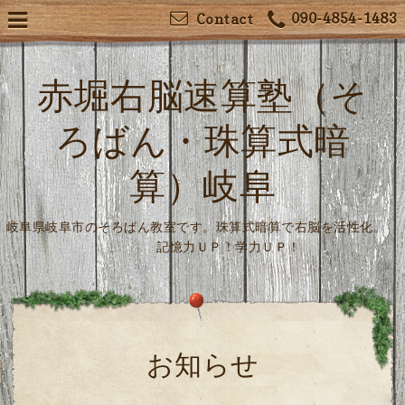
090-4854-1483
Contact
赤堀右脳速算塾（そ
ろばん・珠算式暗
算）岐阜
岐阜県岐阜市のそろばん教室です。珠算式暗算で右脳を活性化。
記憶力ＵＰ！学力ＵＰ！
お知らせ