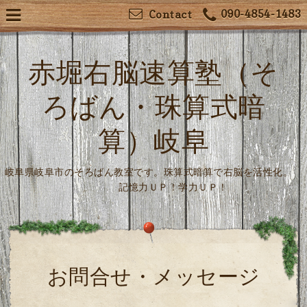
090-4854-1483
Contact
赤堀右脳速算塾（そ
ろばん・珠算式暗
算）岐阜
岐阜県岐阜市のそろばん教室です。珠算式暗算で右脳を活性化。
記憶力ＵＰ！学力ＵＰ！
お問合せ・メッセージ