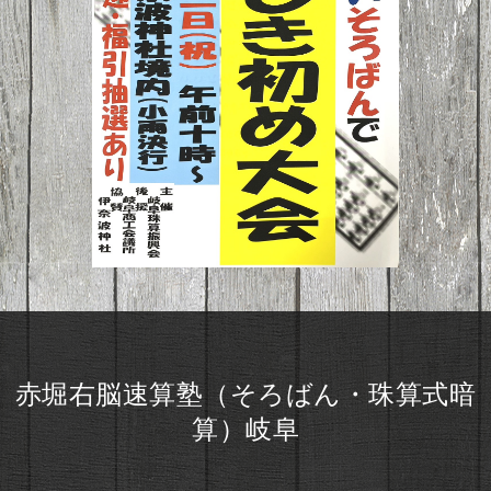
赤堀右脳速算塾（そろばん・珠算式暗
算）岐阜