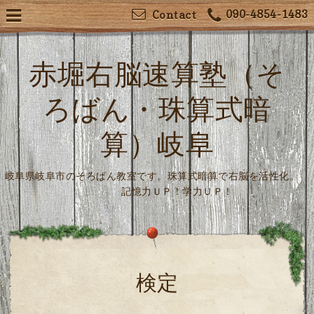
090-4854-1483
Contact
赤堀右脳速算塾（そ
ろばん・珠算式暗
算）岐阜
岐阜県岐阜市のそろばん教室です。珠算式暗算で右脳を活性化。
記憶力ＵＰ！学力ＵＰ！
検定