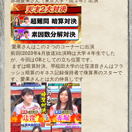
赤堀愛果さん（東京大学・院２年）出演
愛果さんはこの２つのコーナーに出演
前回(2023年4月放送)出演時は大学４年生でした
が、今回は
OB
としての立ち位置です。
まずは暗算対決。早稲田大学の辻窪凛音さんはフラ
ッシュ暗算のギネス記録保持者で珠算界のスターで
す。愛果さんとは大の仲良しです