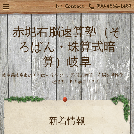
090-4854-1483
Contact
赤堀右脳速算塾（そ
ろばん・珠算式暗
算）岐阜
岐阜県岐阜市のそろばん教室です。珠算式暗算で右脳を活性化。
記憶力ＵＰ！学力ＵＰ！
新着情報