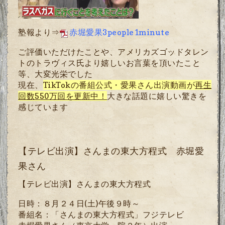
塾報より⇒
赤堀愛果3people1minute
ご評価いただけたことや、アメリカズゴッドタレン
トのトラヴィス氏より嬉しいお言葉を頂いたこと
等、大変光栄でした
現在、
TikTok
の番組公式・愛果さん出演動画が
再生
回数
550
万回を更新中！
大きな話題に嬉しい驚きを
感じています
【テレビ出演】さんまの東大方程式 赤堀愛
果さん
【テレビ出演】さんまの東大方程式
日時：８月２４日
(
土
)
午後９時～
番組名：「さんまの東大方程式」フジテレビ