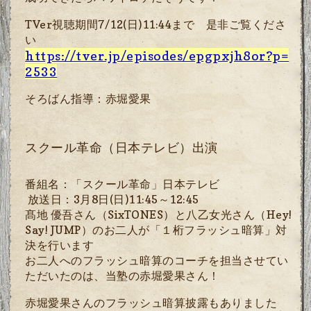
TVer視聴期間7/12(日)11:44まで 是非ご覧くださ
い
https://tver.jp/episodes/epgpxjh8or?p=
2533
そろばん指導：赤堀愛果
スクール革命（日本テレビ）出演
番組名：「スクール革命」日本テレビ
放送日：3月
8
日
(
日
)11:45
～
12:45
髙地 優吾さん（
SixTONES
）と八乙女光さん（
Hey!
Say! JUMP
）
のお二人が「１桁フラッシュ暗算」対
決を行います
お二人へのフラッシュ暗算のコーチを担当させてい
ただいたのは、当塾の赤堀愛果さん！
赤堀愛果さんのフラッシュ暗算披露もありました