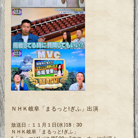
ＮＨＫ岐阜「まるっと!ぎふ」出演
放送日：１１月１日
(
水
)18
：
30
ＮＨＫ岐阜「まるっと
!
ぎふ」