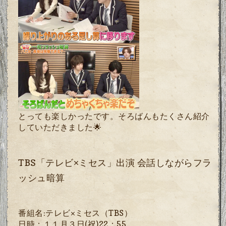
とっても楽しかったです。そろばんもたくさん紹介
していただきました🌟
TBS「テレビ×ミセス」出演 会話しながらフラ
ッシュ暗算
番組名
:
テレビ×ミセス（
TBS
）
日時：１１月３日
(
祝
)22
：
55