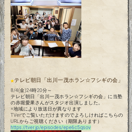
テレビ朝日「出川一茂ホラン☆フシギの会」
8/4(金)24時20分～
テレビ朝日「出川一茂ホラン☆フシギの会」
に当塾
の赤堀愛果さんがスタジオ出演しました。
※地域により放送日が異なります
TVerでご覧いただけますのでよろしければこちらの
URL
からご視聴ください（期限あります）
https://tver.jp/episodes/
epe6c5qsov