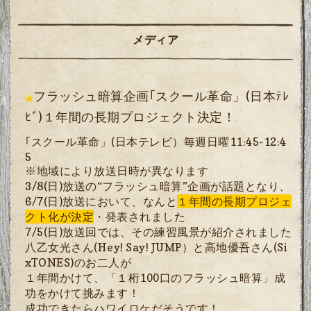
メディア
フラッシュ暗算企画｢スクール革命」(日本ﾃﾚ
ﾋﾞ)１年間の長期プロジェクト決定！
｢スクール革命」(日本テレビ）
毎週日曜11:45-12:4
5
※地域により放送日時が異なります
3/8(日)放送の“フラッシュ暗算”企画が話題となり、
6/7(日)放送において、なんと
１年間の長期プロジェ
クト
化が決定
・発表されました
7/5(日)放送回では、その練習風景が紹介されました
八乙女光さん(Hey! Say! JUMP）と高地優吾さん(Si
xTONES)のお二人が
１年間かけて、「１桁100口のフラッシュ暗算」成
功をかけて挑みます！
成功できたらハワイロケだそうです！