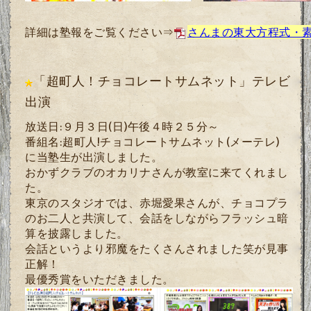
詳細は塾報をご覧ください⇒
さんまの東大方程式・
「超町人！チョコレートサムネット」テレビ
出演
放送日:９月３日
(
日
)
午後４時２５分～
番組名:超町人
!
チョコレートサムネット(メーテレ)
に当塾生が出演しました。
おかずクラブのオカリナさんが教室に来てくれまし
た。
東京のスタジオでは、赤堀愛果さんが、チョコプラ
のお二人と共演して、会話をしながらフラッシュ暗
算を披露しました。
会話というより邪魔をたくさんされました笑が見事
正解！
最優秀賞をいただきました。