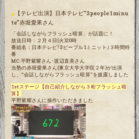
【テレビ出演】日本テレビ“3people1minu
te”赤堀愛果さん
「会話しながらフラッシュ暗算」が話題に！
放送日時
：
２月４日
(
火
)20
時
番組名：日本テレビ｢
3
ピープル
1
ミニット｣３時間特
番
MC:
平野紫耀さん･渡辺直美さん
当塾の赤堀愛果さん(東京大学大学院２年)が出演
し、“会話しながらフラッシュ暗算”を披露しました
1st
ステージ【自己紹介しながら３桁フラッシュ暗
算】
平野紫耀さんに操作いただきました