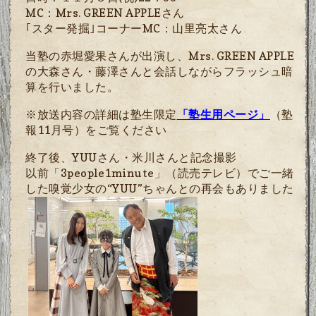
MC
：
Mrs. GREEN APPLEさん
｢スター発掘｣
コーナー
MC
：山里亮太さん
当塾の赤堀愛果さんが出演し、
Mrs. GREEN APPLE
の大森さん・藤澤さんと会話しながらフラッシュ暗
算を行いました。
※放送内容の詳細は塾生限定
「塾生用ページ」
（塾
報11月号）をご覧ください
終了後、YUUさん・米川さんと記念撮影
以前「
3people1minute
」（読売テレビ）でご一緒
した嗅覚少女の“
YUU
”ちゃんとの再会もありました