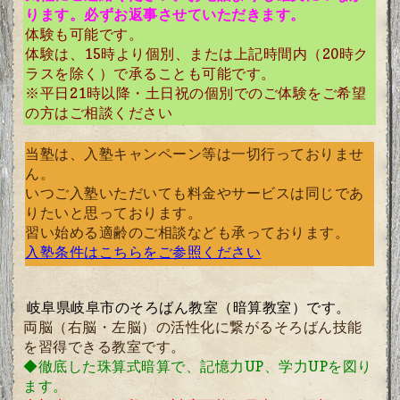
ります。必ずお返事させていただきます。
体験も可能です。
体験は、15時より個別、または上記時間内（20時ク
ラスを除く）で承ることも可能です。
※平日21時以降・土日祝の個別でのご体験をご希望
の方はご相談ください
当塾は、入塾キャンペーン等は一切行っておりませ
ん。
いつご入塾いただいても料金やサービスは同じであ
りたいと思っております。
習い始める適齢のご相談なども承っております。
入塾条件はこちらをご参照ください
岐阜県岐阜市のそろばん教室（暗算教室）です。
両脳（右脳・左脳）の活性化に繋がるそろばん技能
を習得できる教室です。
◆徹底した珠算式暗算で、記憶力UP、学力UPを図り
ます。