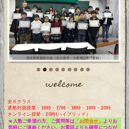
英語珠算競技大会（名古屋市・大原簿記専門学校）
welcome
全６クラス
通塾対面授業：16時・17時
・18時・19時・20時
オンライン授業：20時(ハイブリッド）
★
入塾ご希望の方、ご質問等は
「お問合せ」
より
お
気軽にご連絡ください。お電話よりも確実につなが