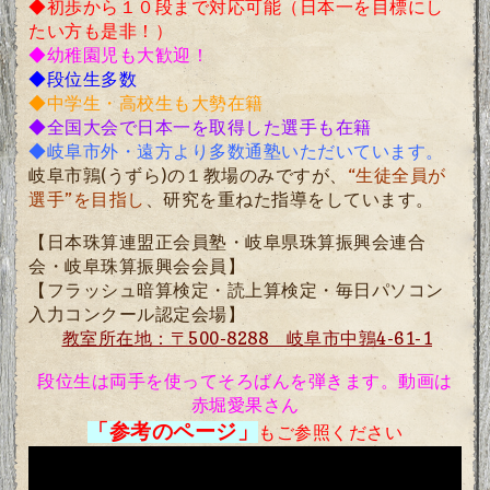
◆初歩から１０段まで対応可能（日本一を目標にし
たい方も是非！）
◆幼稚園児も大歓迎！
◆段位生多数
◆中学生・高校生も大勢在籍
◆全国大会で日本一を取得した選手も在籍
◆岐阜市外・遠方より多数通塾いただいています。
岐阜市鶉(うずら)の１教場のみですが、
“生徒全員が
選手”を目指し
、
研究を重ねた
指導をしています。
【日本珠算連盟正会員塾・岐阜県珠算振興会連合
会・岐阜珠算振興会会員
】
【フラッシュ暗算検定・読上算検定・毎日パソコン
入力コンクール認定会場】
教室所在地：〒500-8288 岐阜市中鶉4-61-1
段位生は両手を使ってそろばんを弾きます。動画は
赤堀愛果さん
「参考のページ」
もご参照ください