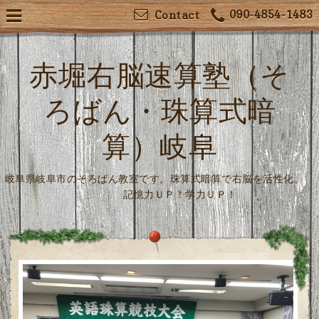
090-4854-1483
Contact
赤堀右脳速算塾（そ
ろばん・珠算式暗
算）岐阜
岐阜県岐阜市のそろばん教室です。珠算式暗算で右脳を活性化。
記憶力ＵＰ！学力ＵＰ！