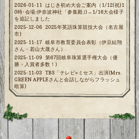
2026-01-11
はじき初め大会ご案内（1/12(祝)1
0時･会場:伊奈波神社「参集殿｣)→1/16大会様子
を追記しました
2025-12-06
2025年英語珠算競技大会（名古屋
市)
2025-11-17
岐阜市教育委員会表彰（伊豆結翔
さん・若山大晟さん）
2025-11-09
第67回岐阜珠算選手権大会（優
勝・入賞者多数！)
2025-11-03
TBS「テレビ×ミセス」出演(Mrs.
GREEN APPLEさんと会話しながらフラッシュ
暗算)