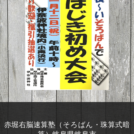
赤堀右脳速算塾（そろばん・珠算式暗