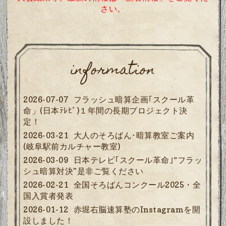
さい。
information
2026-07-07
フラッシュ暗算企画｢スクール革
命」(日本ﾃﾚﾋﾞ)１年間の長期プロジェクト決
定！
2026-03-21
大人のそろばん･暗算教室ご案内
(岐阜駅前カルチャー教室)
2026-03-09
日本テレビ｢スクール革命｣“フラッ
シュ暗算対決”是非ご覧ください
2026-02-21
全国そろばんコンクール2025・全
国入賞者発表
2026-01-12
赤堀右脳速算塾のInstagramを開
設しました！