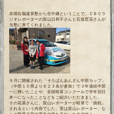
赤堀右脳速算塾から生中継ということで、
ＣＢＣラ
ジオレポーターの當山日和子さんと石坂窓花さんが
当塾に来てくれました。
９月に開催された
「そろばんあんざん中部カップ」
（中部１０県より６２３名が参加）で
３年連続中部
一に輝いた
ことや、
全国暗算コンクールで学年別日
本一になったことなどをご紹介いただきました。
その花菜さんに、當山レポーターが暗算で「挑戦」
されるという内容でした。実は當山レポーター、な