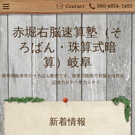
090-4854-1483
Contact
赤堀右脳速算塾（そ
ろばん・珠算式暗
算）岐阜
岐阜県岐阜市のそろばん教室です。珠算式暗算で右脳を活性化。
記憶力ＵＰ！学力ＵＰ！
新着情報