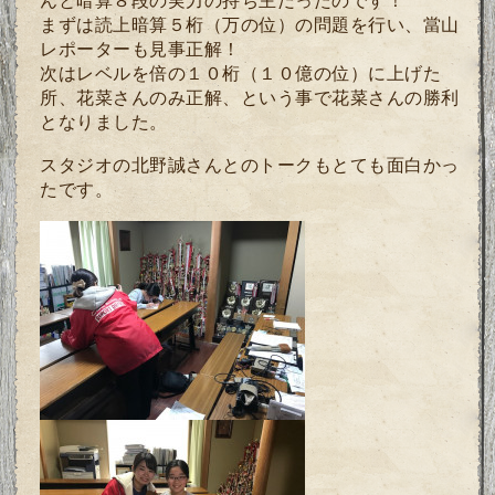
んと暗算８段の実力の持ち主だったのです！
まずは読上暗算５桁（万の位）の問題を行い、當山
レポーターも見事正解！
次はレベルを倍の１０桁（１０億の位）に上げた
所、花菜さんのみ正解、という事で花菜さんの勝利
となりました。
スタジオの北野誠さんとのトークもとても面白かっ
たです。