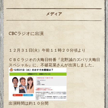
メディア
CBCラジオに出演
１２月３１日
(
火）午前１１時２０分頃より
ＣＢＣラジオの大晦日特番『北野誠のズバリ大晦日
スペシャル』に、不破花菜さんが出演しました。
出演時間は約１０分間