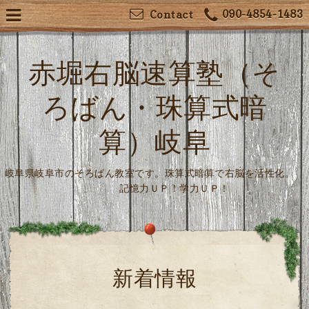
090-4854-1483
Contact
赤堀右脳速算塾（そ
ろばん・珠算式暗
算）岐阜
岐阜県岐阜市のそろばん教室です。珠算式暗算で右脳を活性化。
記憶力ＵＰ！学力ＵＰ！
新着情報