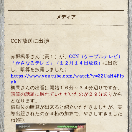
メディア
CCN放送に出演
赤堀楓果さん（高１）が、
CCN（ケーブルテレビ）
「かさなるテレビ」（１２月１４日放送）
に出演
し、暗算を披露しました。
https://www.youtube.com/watch?v=32UaH4Plp
yk
楓果さんの出番は開始１６分～３４分辺りですが、
暗算の話題に触れていただいたのが２９分辺り
から
となります。
億単位の暗算が出来ると紹介いただきましたが、実
際出題されたのが４桁の加算で、やさしすぎました
ね
(
笑
)
。