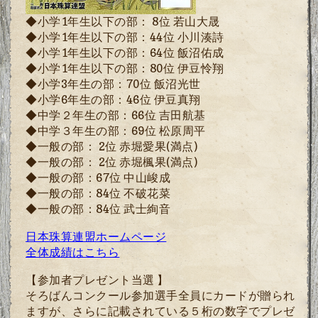
◆小学1年生以下の部： 8位 若山大晟
◆小学1年生以下の部
：44
位 小川湊詩
◆小学1年生以下の部
：64
位 飯沼佑成
◆小学1年生以下の部
：80
位 伊豆怜翔
◆小学
3
年生の部
：70
位 飯沼光世
◆小学
6
年生の部
：46
位 伊豆真翔
◆中学２年生の部
：66
位 吉田航基
◆中学３年生の部
：69
位 松原周平
◆一般の部
： 2
位 赤堀愛果(満点)
◆一般の部
： 2
位 赤堀楓果
(満点)
◆一般の部
：67
位 中山峻成
◆一般の部
：84
位 不破花菜
◆一般の部
：84
位 武士絢音
日本珠算連盟ホームページ
全体成績はこちら
【参加者プレゼント当選 】
そろばんコンクール参加選手全員にカードが贈られ
ますが、さらに記載されている５桁の数字でプレゼ