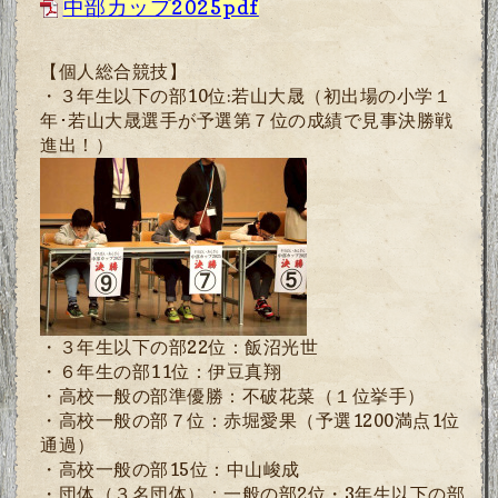
中部カップ2025pdf
【個人総合競技】
・３年生以下の部
10
位
:
若山大晟（
初出場の小学１
年･若山大晟選手が予選第７位の成績で見事決勝戦
進出！）
・３年生以下の部22位：飯沼光世
・６年生の部11位：伊豆真翔
・高校一般の部準優勝：不破花菜（１位挙手）
・
高校
一般の部７位：赤堀愛果（予選1200満点1位
通過）
・
高校
一般の部15位：中山峻成
・団体（３名団体）：一般の部2位・3年生以下の部