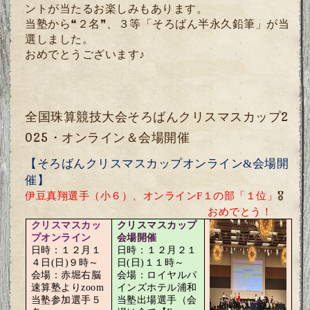
ントが当たるお楽しみもあります。
当塾から❝２名❞、３等「そろばん半永久鉛筆」が当
選しました。
おめでとうございます♪
全国珠算競技大会そろばんクリスマスカップ2
025・オンライン＆会場開催
【そろばんクリスマスカップオンライン
&
会場開
催】
伊豆真翔選手（小６）、オンライン
F
１の部「１位」
🎖
おめでとう！
クリスマスカッ
クリスマスカップ
プオンライン
会場開催
日時：１２月１
日時：１２月２１
４日
(
日
)
９時～
日
(
日
)
１１時～
会場：赤堀右脳
会場：ロイヤルパ
速算塾より
zoom
インズホテル浦和
当塾参加選手５
当塾出場選手（会