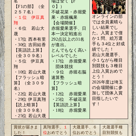
名
場は全て【
F
【
F1
の部】（全
０】）
２５７名）
不破花菜・赤堀愛
オンラインの部
・１位 伊豆真
果・赤堀楓果
では全員素晴ら
翔
【会場開催】
しい結果でし
・６位 若山大
赤堀愛果選手、日
た。入賞まで僅
晟
本一決定戦進出
か１問、絵万選
・
17
位 西本有里
292
点以上の
31
名
手も３4位と好成
・
30
位 吉田結香
が進出。
績でした！
【英語読上算】
とんでもなく高い
若山大晟選手、
（全３０９名）
レベルでした
小１ながら種目
・５位
伊豆真
・
17
位 赤堀愛果
別競技も３種目
翔
団体競技
上位入賞おめで
・
10
位 若山大晟
・９位 赤堀右脳
とう！
【フラッシュ暗
速算塾
2026年度は埼玉
算】（全３０９
【フラッシュ暗
の会場開催に参
名）
算】
加して団体入賞
・
22
位 若山大晟
・
12
位 赤堀愛果
目指したいで
・
29
位 伊豆真翔
・
25
位 不破花菜
す！
【読上暗算】
【英語読上算】
（全３０９名）
・
18
位 赤堀愛果
・
25
位 若山大晟
賞状が届きま
真翔選手、
１
大晟選手、６
大晟選手種
した！
位
おめでとう
位おめでとう
目別競技も