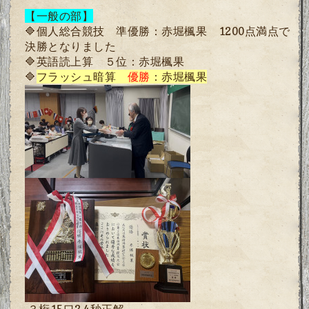
【一般の部】
🔷
個人総合競技
準優勝：赤堀楓果
1200
点満点で
決勝となりました
🔷
英語読上算
５位：赤堀楓果
🔷
フラッシュ暗算
優勝
：赤堀楓果