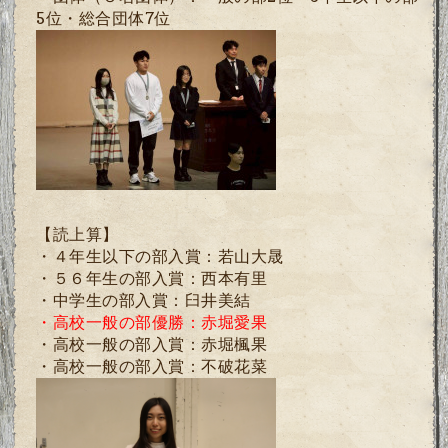
5位・総合団体7位
【読上算】
・４年生以下の部入賞：若山大晟
・５６年生の部入賞：西本有里
・中学生の部入賞：臼井美結
・高校一般の部優勝：赤堀愛果
・高校一般の部入賞：赤堀楓果
・高校一般の部入賞：不破花菜