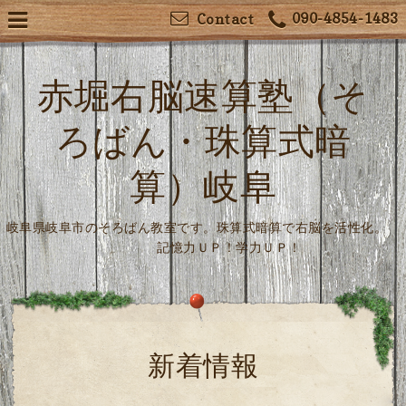
090-4854-1483
Contact
赤堀右脳速算塾（そ
ろばん・珠算式暗
算）岐阜
岐阜県岐阜市のそろばん教室です。珠算式暗算で右脳を活性化。
記憶力ＵＰ！学力ＵＰ！
新着情報