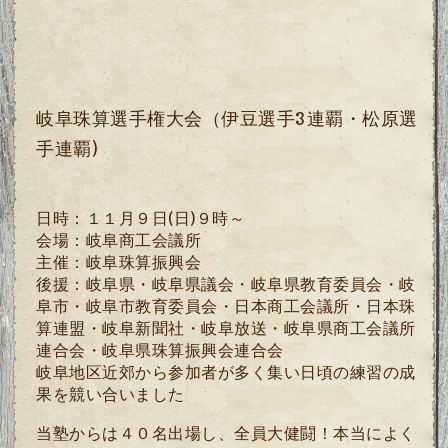
岐阜珠算選手権大会（伊豆選手3連覇・松原選
手連覇)
日時：１１月９日
(
日
)
９時～
会場：岐阜商工会議所
主催：岐阜珠算振興会
後援：岐阜県・岐阜県議会・岐阜県教育委員会・岐
阜市・岐阜市教育委員会・日本商工会議所・日本珠
算連盟・岐阜新聞社・岐阜放送・岐阜県商工会議所
連合会・岐阜県珠算振興会連合会
岐阜地区近郊から参加者が多く集い日頃の練習の成
果を競い合いました
当塾からは４０名出場し、全員大健闘！本当によく