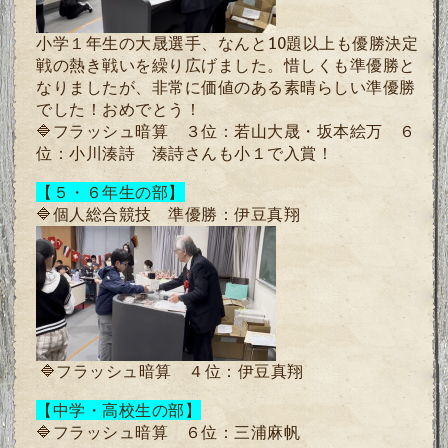
小学１年生の大晟選手、なんと
10
題以上も優勝決定
戦の熱き戦いを繰り広げました。惜しくも準優勝と
なりましたが、非常に価値のある素晴らしい準優勝
でした！おめでとう！
🔷
フラッシュ暗算
３位：若山大晟・坂本絵万
６
位：小川湊詩
湊詩さんも小１で入賞！
【５・６年生の部】
🔷
個人総合競技
準優勝：伊豆真翔
🔷
フラッシュ暗算
４位：伊豆真翔
【中学・高校生の部】
🔷
フラッシュ暗算
６位：三浦麻帆