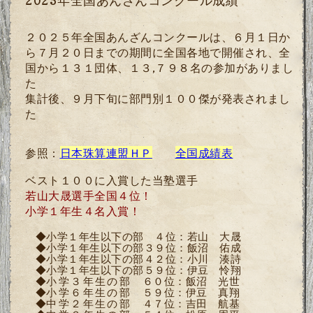
2025年全国あんざんコンクール成績
２０２５年全国あんざんコンクールは、６月１日か
ら７月２０日までの期間に全国各地で開催され、全
国から１３１団体、１３
,
７９８名の参加がありまし
た
集計後、９月下旬に部門別１００傑が発表されまし
た
参照：
日本珠算連盟ＨＰ
全国成績表
ベスト１００に入賞した当塾選手
若山大晟選手全国４位！
小学１年生４名入賞！
◆小学１年生以下の部 ４位：若山 大晟
◆小学１年生以下の部３９位：飯沼 佑成
◆小学１年生以下の部４２位：小川 湊詩
◆小学１年生以下の部５９位
：
伊豆 怜翔
◆
小学３年生の部
６０位
：
飯沼 光世
◆
小学６年生の部
５９位
：
伊豆 真翔
◆
中学２年生の部
４７位
：
吉田 航基