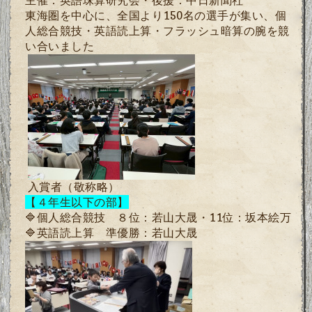
主催：英語珠算研究会・後援：中日新聞社
東海圏を中心に、全国より
150
名の選手が集い、個
人総合競技・英語読上算・フラッシュ暗算の腕を競
い合いました
入賞者（敬称略）
【４年生以下の部】
🔷
個人総合競技
８位：若山大晟・1
1
位：坂本絵万
🔷
英語読上算
準優勝：若山大晟