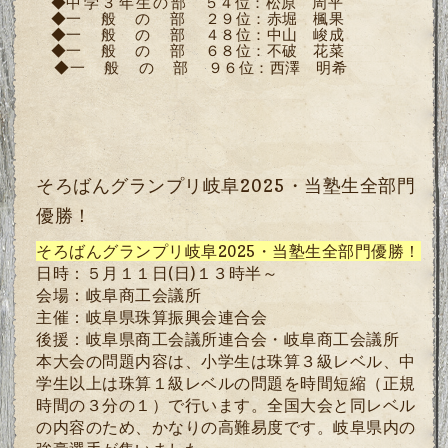
◆
中学３年生の部
５４位
：
松原 周平
◆
一般の部
２９位
：
赤堀 楓果
◆
一般の部
４８位
：
中山 峻成
◆
一般の部
６８位
：
不破 花菜
◆
一般の部
９６位
：
西澤 明希
そろばんグランプリ岐阜2025・当塾生全部門
優勝！
そろばんグランプリ岐阜2025・当塾生全部門優勝！
日時：５月１１日
(
日
)
１３時半～
会場：岐阜商工会議所
主催：岐阜県珠算振興会連合会
後援：岐阜県商工会議所連合会・
岐阜商工会議所
本大会の問題内容は、小学生は珠算３級レベル、中
学生以上は珠算１級レベルの問題を時間短縮（正規
時間の３分の１）で行います。全国大会と同レベル
の内容のため、かなりの高難易度です。岐阜県内の