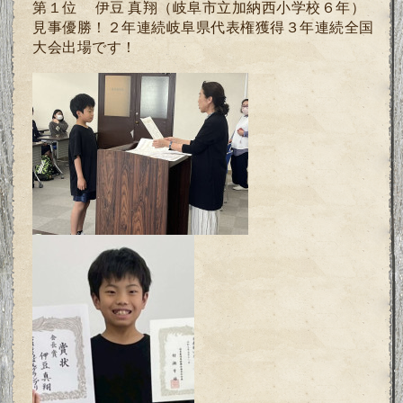
第１位 伊豆 真翔
（岐阜市立加納西小学校６年）
見事優勝！２年連続岐阜県代表権獲得３年連続全国
大会出場です！