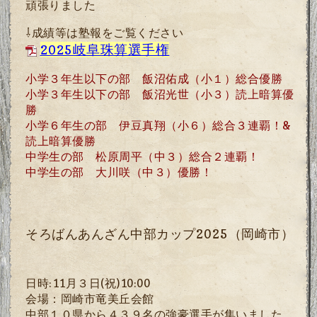
頑張りました
⇩成績等は塾報をご覧ください
2025岐阜珠算選手権
小学３年生以下の部 飯沼佑成（小１）総合優勝
小学３年生以下の部 飯沼光世（小３）読上暗算優
勝
小学６年生の部 伊豆真翔（小６）総合３連覇！&
読上暗算優勝
中学生の部 松原周平（中３）総合２連覇！
中学生の部 大川咲（中３）優勝！
そろばんあんざん中部カップ2025（岡崎市）
日時
:11
月３日
(
祝
)10:00
会場：岡崎市竜美丘会館
中部１０県から４３９名の強豪選手が集いました