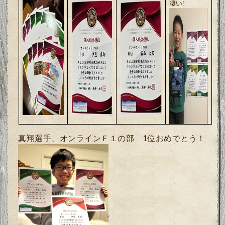
凄い!
真翔選手、オンラインＦ１の部 1位おめでとう！