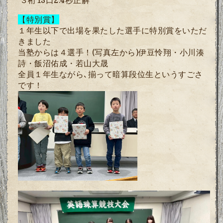
３桁
15
口
2.
4
秒正解
【特別賞】
１年生以下で出場を果たした選手に特別賞をいただ
きました
当塾からは４選手！
(
写真左から
)
伊豆怜翔・小川湊
詩・飯沼佑成・若
山大晟
全員１年生ながら､揃って暗算段位生というすごさ
です！