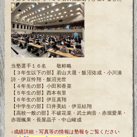
当塾選手１６名 敬称略
【３年生以下の部】若山大晟・飯沼佑成・小川湊
詩・伊豆怜翔・飯沼光世
【４年生の部】小田和香菜
【５年生の部】西本有里
【６年生の部】伊豆真翔
【中学生の部】臼井美結・伊豆結翔
【高校一般の部】不破花菜・武士絢音・赤堀愛果・
赤堀楓果・長屋晶子・中山峻成
↓成績詳細・写真等の情報は塾報をご覧ください