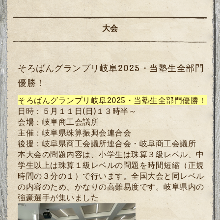
大会
そろばんグランプリ岐阜2025・当塾生全部門
優勝！
そろばんグランプリ岐阜2025・当塾生全部門優勝！
日時：５月１１日
(
日
)
１３時半～
会場：岐阜商工会議所
主催：岐阜県珠算振興会連合会
後援：岐阜県商工会議所連合会・
岐阜商工会議所
本大会の問題内容は、小学生は珠算３級レベル、中
学生以上は珠算１級レベルの問題を時間短縮（正規
時間の３分の１）で行います。全国大会と同レベル
の内容のため、かなりの高難易度です。岐阜県内の
強豪選手が集いました