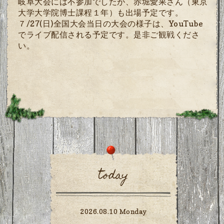
岐阜大会には不参加でしたが、赤堀愛果さん（東京
大学大学院博士課程１年）も出場予定です。
７
/27(
日
)
全国大会当日の大会の様子は、
YouTube
でライブ配信される予定です。是非ご観戦くださ
い。
today
2026.08.10 Monday