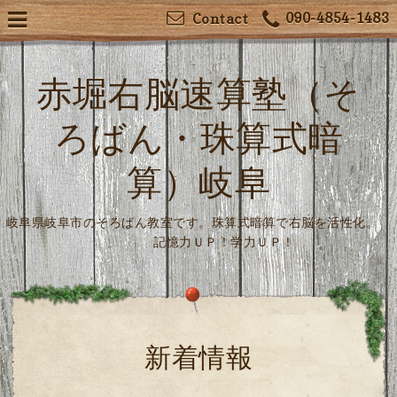
090-4854-1483
Contact
赤堀右脳速算塾（そ
ろばん・珠算式暗
算）岐阜
岐阜県岐阜市のそろばん教室です。珠算式暗算で右脳を活性化。
記憶力ＵＰ！学力ＵＰ！
新着情報