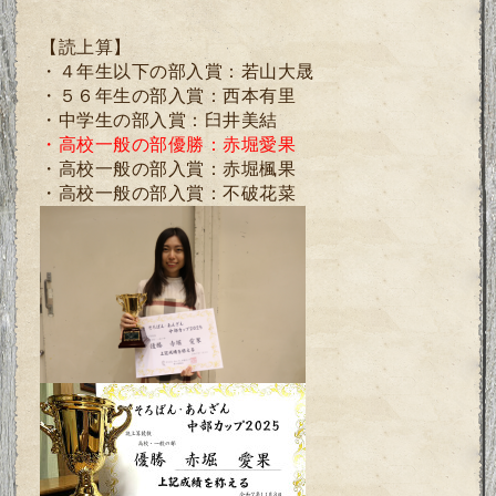
【読上算】
・４年生以下の部入賞：若山大晟
・５６年生の部入賞：西本有里
・中学生の部入賞：臼井美結
・高校一般の部優勝：赤堀愛果
・高校一般の部入賞：赤堀楓果
・高校一般の部入賞：不破花菜