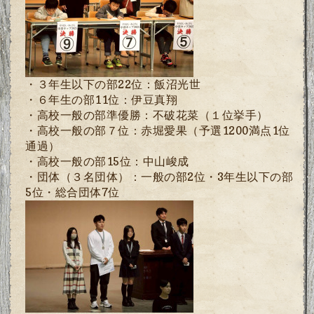
・３年生以下の部22位：飯沼光世
・６年生の部11位：伊豆真翔
・高校一般の部準優勝：不破花菜（１位挙手）
・
高校
一般の部７位：赤堀愛果（予選1200満点1位
通過）
・
高校
一般の部15位：中山峻成
・団体（３名団体）：一般の部2位・3年生以下の部
5位・総合団体7位