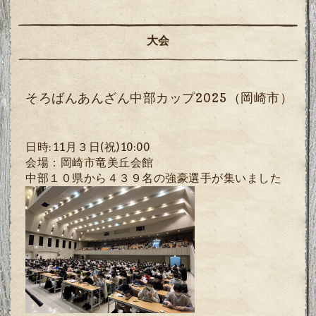
大会
そろばんあんざん中部カップ2025（岡崎市）
日時
:11
月３日
(
祝
)10:00
会場：岡崎市竜美丘会館
中部１０県から４３９名の強豪選手が集いました