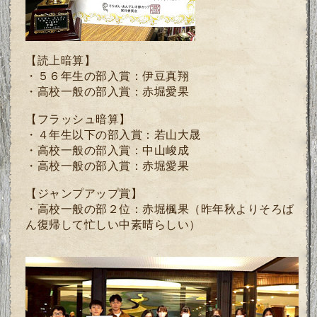
【読上暗算】
・５６年生の部入賞：伊豆真翔
・高校一般の部入賞：赤堀愛果
【フラッシュ暗算】
・４年生以下の部入賞：若山大晟
・高校一般の部入賞：中山峻成
・高校一般の部入賞：
赤堀愛果
【ジャンプアップ賞】
・高校一般の部２位：
赤堀楓果（昨年秋よりそろば
ん復帰して忙しい中素晴らしい）