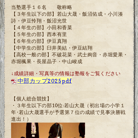
当塾選手１６名 敬称略
【３年生以下の部】若山大晟・飯沼佑成・小川湊
詩・伊豆怜翔・飯沼光世
【４年生の部】小田和香菜
【５年生の部】西本有里
【６年生の部】伊豆真翔
【中学生の部】臼井美結・伊豆結翔
【高校一般の部】不破花菜・武士絢音・赤堀愛果・
赤堀楓果・長屋晶子・中山峻成
↓成績詳細・写真等の情報は塾報をご覧ください
中部カップ2025pdf
【個人総合競技】
・３年生以下の部
10
位
:
若山大晟（
初出場の小学１
年･若山大晟選手が予選第７位の成績で見事決勝戦
進出！）