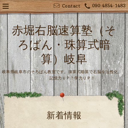
090-4854-1483
Contact
赤堀右脳速算塾（そ
ろばん・珠算式暗
算）岐阜
岐阜県岐阜市のそろばん教室です。珠算式暗算で右脳を活性化。
記憶力ＵＰ！学力ＵＰ！
新着情報