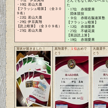
・５位
伊豆真翔
とんでもなく高いレベル
・
10
位 若山大晟
た
【フラッシュ暗算】（全３０
・
17
位 赤堀愛果
９名）
団体競技
・
22
位 若山大晟
・９位 赤堀右脳速算塾
・
29
位 伊豆真翔
【フラッシュ暗算】
【読上暗算】（全３０９名）
・
12
位 赤堀愛果
・
25
位 若山大晟
・
25
位 不破花菜
【英語読上算】
・
18
位 赤堀愛果
賞状が届きました！
真翔選手、
１位
おめで
大晟選手
とう
とう