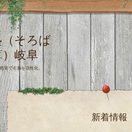
塾（そろば
算）岐阜
珠算式暗算で右脳を活性化。
新着情報