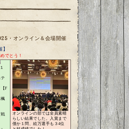
025・オンライン＆会場開催
催】
おめでとう！
催
１
ホテ
て【
F
堀楓
オンラインの部では全員素晴
定戦
らしい結果でした。入賞まで
僅か１問、絵万選手も３4位
と好成績でした！