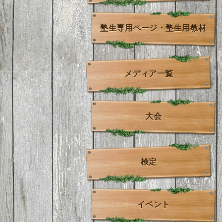
塾生専用ページ・塾生用教材
メディア一覧
大会
検定
イベント