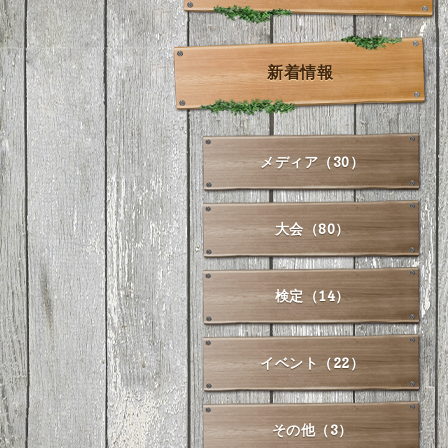
新着情報
メディア（30）
大会（80）
検定（14）
イベント（22）
その他（3）