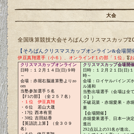
大会
全国珠算競技大会そろばんクリスマスカップ2
【そろばんクリスマスカップオンライン
&
会場開
伊豆真翔選手（小６）、オンライン
F
１の部「１位」
🎖
クリスマスカップオンライン
クリスマスカップ会場開
日時：１２月１４日
(
日
)
９時
日時：１２月２１日
(
日
)
１
～
時～
会場：赤堀右脳速算塾より
zo
会場：ロイヤルパインズ
om
ル浦和
当塾参加選手５名
当塾出場選手（会場は全
【
F1
の部】（全２５７名）
０】）
・１位 伊豆真翔
不破花菜・赤堀愛果・赤
・６位 若山大晟
果
・
17
位 西本有里
【会場開催】
・
30
位 吉田結香
赤堀愛果選手、日本一決
【英語読上算】（全３０９
進出
名）
292
点以上の
31
名が進出。