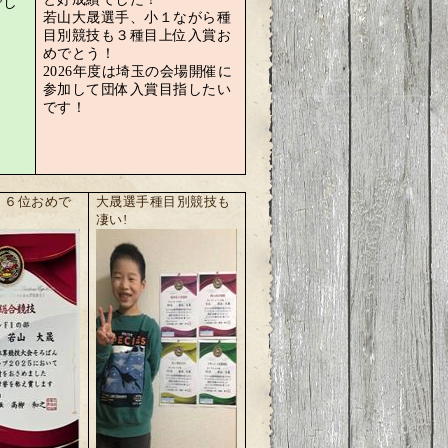
でし
若山大晟選手、小１ながら種
目別競技も３種目上位入賞お
めでとう！
2026年度は埼玉の会場開催に
参加して団体入賞目指したい
です！
、６位おめで
大晟選手種目別競技も
凄い!