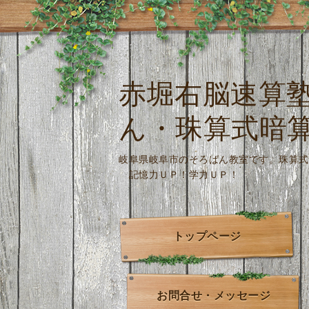
赤堀右脳速算
ん・珠算式暗
岐阜県岐阜市のそろばん教室です。
記憶力ＵＰ！学力ＵＰ！
トップページ
お問合せ・メッセージ