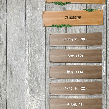
新着情報
メディア（30）
大会（80）
検定（14）
イベント（22）
その他（3）