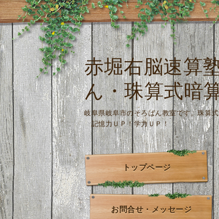
赤堀右脳速算
ん・珠算式暗
岐阜県岐阜市のそろばん教室です。
記憶力ＵＰ！学力ＵＰ！
トップページ
お問合せ・メッセージ