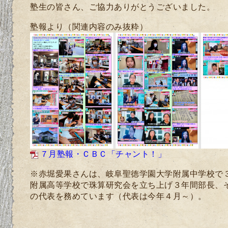
塾生の皆さん、ご協力ありがとうございました。
塾報より（関連内容のみ抜粋）
７月塾報・ＣＢＣ「チャント！」
※赤堀愛果さんは、岐阜聖徳学園大学附属中学校で
附属高等学校で珠算研究会を立ち上げ３年間部長、
の代表を務めています（代表は今年４月～）。