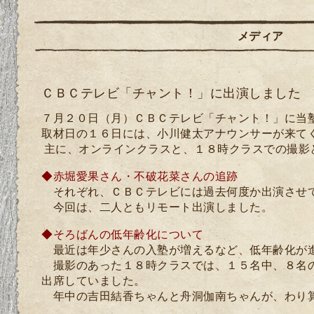
メディア
ＣＢＣテレビ「チャント！」に出演しました
７月２０日（月）
ＣＢＣテレビ「チャント！」に当
取材日の１６日には、小川健太アナウンサーが
来て
主に、オンラインクラスと、１８時クラスでの撮影
◆赤堀愛果さん・不破花菜さんの追跡
それぞれ、ＣＢＣテレビには過去何度か出演させ
今回は、二人ともリモート出演しました。
◆そろばんの低年齢化について
最近は年少さんの入塾が増えるなど、低年齢化が
撮影のあった１８時クラスでは、１５名中、８名
出席していました。
年中の吉田
結香ちゃんと舟洞
伽南ちゃんが、わり