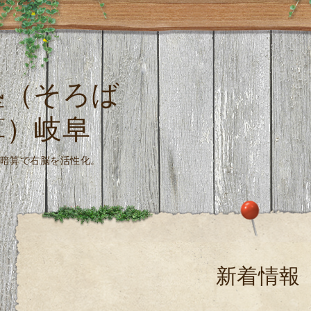
塾（そろば
算）岐阜
珠算式暗算で右脳を活性化。
新着情報