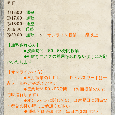
ます。
①
16:00
通塾
②17:00
通塾
③18:00
通塾
④19:00
通塾
⑤
20:00
通塾
＆
オンライン授業
：３級以上
【通塾される方】
◆
授業時間
50
～
55
分間授業
◆
引続きマスクの着用を忘れないようにお願
いいたします
【オンラインの方】
◆
８月授業のＵＲＬ・ＩＤ・パスワードは一
斉メールをご確認ください
◆
授業時間
:50～55
分間 （対面授業の方と
同時進行します）
◆
オンラインに関しては、出席曜日に関係な
く都合の良い時にご参加ください
◆通塾と併受講可能・毎日の参加可能とし