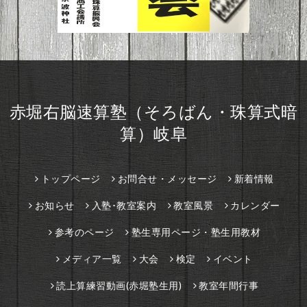
赤堀右脳速算塾（そろばん・珠算式暗
算）岐阜
トップページ
お問合せ・メッセージ
新着情報
お知らせ
入塾･教室案内
教室風景
カレンダー
参考のページ
塾生専用ページ・塾生用教材
メディア一覧
大会
検定
イベント
読上算練習動画(赤堀塾生用)
教室年間行事