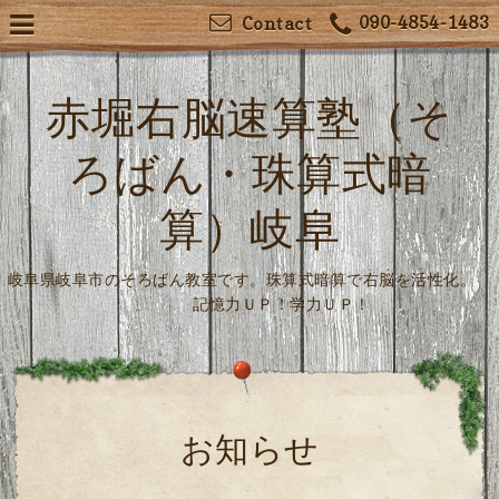
090-4854-1483
Contact
赤堀右脳速算塾（そ
ろばん・珠算式暗
算）岐阜
岐阜県岐阜市のそろばん教室です。珠算式暗算で右脳を活性化。
記憶力ＵＰ！学力ＵＰ！
お知らせ