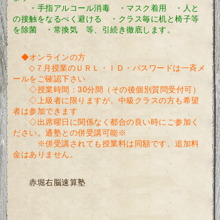
・手指アルコール消毒 ・マスク着用 ・人と
の接触をなるべく避ける ・クラス毎に机と椅子等
を除菌 ・常換気 等、引続き徹底します。
◆オンラインの方
◇７
月授業のＵＲＬ・ＩＤ・パスワードは一斉メ
ールをご確認下さい
◇授業時間
：30
分間（その後個別質問受付可）
◇上級者に限りますが、中級クラスの方も希望
者は参加できます
◇出席曜日に関係なく都合の良い時にご参加く
ださい。通塾との併受講可能※
※併受講されても授業料は同額です。追加料
金はありません。
赤堀右脳速算塾