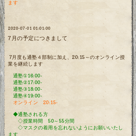
ます
2020-07-01 01:01:00
7月の予定につきまして
7
月度も通塾４部制に加え、20:15～のオンライン授
業を継続します
通塾
①16:00-
通塾
②17:00-
通塾
③18:00-
通塾
④19:00-
オンライン
20:15-
◆通塾される方
◇授業時間
50
～
55
分間
◇マスクの着用を忘れないようにお願いいたし
ます