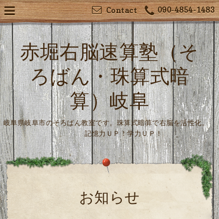
090-4854-1483
Contact
赤堀右脳速算塾（そ
ろばん・珠算式暗
算）岐阜
岐阜県岐阜市のそろばん教室です。珠算式暗算で右脳を活性化。
記憶力ＵＰ！学力ＵＰ！
お知らせ