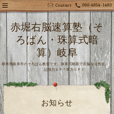
090-4854-1483
Contact
赤堀右脳速算塾（そ
ろばん・珠算式暗
算）岐阜
岐阜県岐阜市のそろばん教室です。珠算式暗算で右脳を活性化。
記憶力ＵＰ！学力ＵＰ！
お知らせ