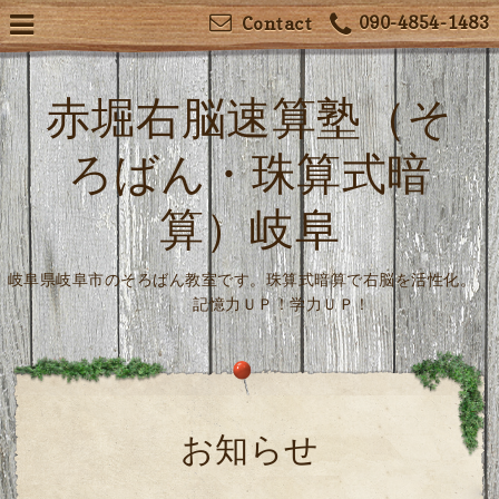
090-4854-1483
Contact
赤堀右脳速算塾（そ
ろばん・珠算式暗
算）岐阜
岐阜県岐阜市のそろばん教室です。珠算式暗算で右脳を活性化。
記憶力ＵＰ！学力ＵＰ！
お知らせ