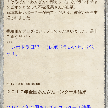
「そろばん・あんざん中部カップ」でグランドチャ
ンピオンとなった不破花菜さんが出演。
石坂窓花レポーターが来てくださり、教室から生中
継されました。
番組側がブログにアップしてくださいました。是非
ご覧ください。
↓↓↓
「レポドラ日記」（レポドラいいとこどり
っ！）
2017-10-05 00:49:00
２０１７年全国あんざんコンクール結果
２０１７年全国あんざんコンクール結果