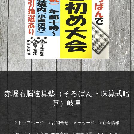
赤堀右脳速算塾（そろばん・珠算式暗
算）岐阜
トップページ
お問合せ・メッセージ
新着情報