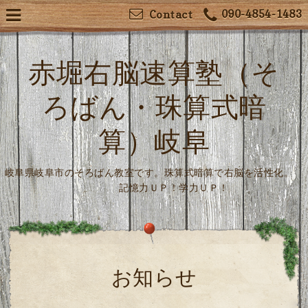
090-4854-1483
Contact
赤堀右脳速算塾（そ
ろばん・珠算式暗
算）岐阜
岐阜県岐阜市のそろばん教室です。珠算式暗算で右脳を活性化。
記憶力ＵＰ！学力ＵＰ！
お知らせ