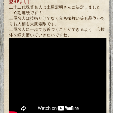
盟HPより）
二十二代珠算名人は土屋宏明さんに決定しました。
１０期連続です！
土屋名人は技術だけでなく立ち振舞い等も品位があ
りお人柄も大変素敵です。
土屋名人に一歩でも近づくことができるよう、心技
体を鍛え磨いていきたいですね。