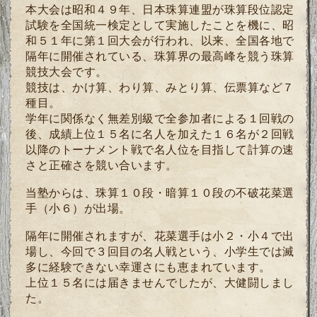
本大会は昭和４９年、日本珠算連盟が珠算段位認定
試験を全国統一検定として実施したことを機に、昭
和５１年に第１回大会が行われ、以来、全国各地で
隔年に開催されている、珠算界の最高峰を競う珠算
競技大会です。
競技は、かけ算、わり算、みとり算、伝票算など７
種目。
学年に関係なく無差別級で全参加者による１回戦の
後、成績上位１５名に名人を加えた１６名が２回戦
以降のトーナメント戦で名人位を目指して計算の速
さと正確さを競い合います。
当塾からは、珠算１０段・暗算１０段の不破花菜選
手（小６）が出場。
隔年に開催されますが、花菜選手は小２・小４で出
場し、今回で３回目の名人戦という、小学生では滅
多に経験できない幸運さにも恵まれています。
上位１５名には届きませんでしたが、大健闘しまし
た。