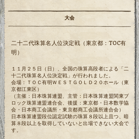
大会
二十二代珠算名人位決定戦（東京都：TOC有
明）
１１月２５日（日）、全国の珠算高段者による「二
十二代珠算名人位決定戦」が行われました。
会場：ＴＯＣ有明ＷＥＳＴＧＯＬＤ２０ホール（東
京都江東区）
（主催：日本珠算連盟、主管：日本珠算連盟関東ブ
ロック珠算連盟連合会、後援：東京都・日本数学協
会・日本商工会議所・東京都商工会議所連合会）
日本珠算連盟段位認定試験の珠算８段以上且つ、暗
算８段以上を取得していないと出場できない大会で
す。