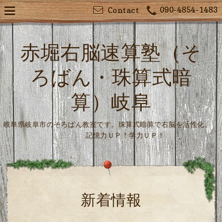
090-4854-1483
Contact
赤堀右脳速算塾（そ
ろばん・珠算式暗
算）岐阜
岐阜県岐阜市のそろばん教室です。珠算式暗算で右脳を活性化。
記憶力ＵＰ！学力ＵＰ！
新着情報