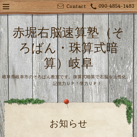
090-4854-1483
Contact
赤堀右脳速算塾（そ
ろばん・珠算式暗
算）岐阜
岐阜県岐阜市のそろばん教室です。珠算式暗算で右脳を活性化。
記憶力ＵＰ！学力ＵＰ！
お知らせ