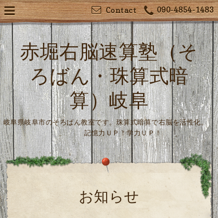
090-4854-1483
Contact
赤堀右脳速算塾（そ
ろばん・珠算式暗
算）岐阜
岐阜県岐阜市のそろばん教室です。珠算式暗算で右脳を活性化。
記憶力ＵＰ！学力ＵＰ！
お知らせ