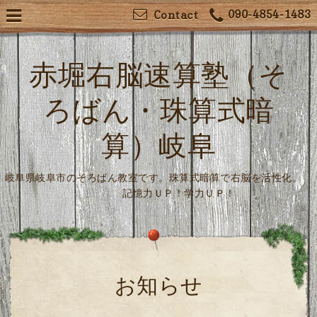
090-4854-1483
Contact
赤堀右脳速算塾（そ
ろばん・珠算式暗
算）岐阜
岐阜県岐阜市のそろばん教室です。珠算式暗算で右脳を活性化。
記憶力ＵＰ！学力ＵＰ！
お知らせ