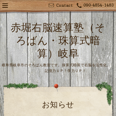
090-4854-1483
Contact
赤堀右脳速算塾（そ
ろばん・珠算式暗
算）岐阜
岐阜県岐阜市のそろばん教室です。珠算式暗算で右脳を活性化。
記憶力ＵＰ！学力ＵＰ！
お知らせ