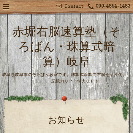
090-4854-1483
Contact
赤堀右脳速算塾（そ
ろばん・珠算式暗
算）岐阜
岐阜県岐阜市のそろばん教室です。珠算式暗算で右脳を活性化。
記憶力ＵＰ！学力ＵＰ！
お知らせ