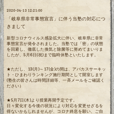
2020-04-13 12:21:00
「岐阜県非常事態宣言」に伴う当塾の対応につ
きまして
新型コロナウィルス感染拡大に伴い、岐阜県に非常
事態宣言が発令されました。当塾では「密」の状態
を回避し、徹底した換気と除菌等に努めてまいりま
したが、5月6日(祝)まで臨時休塾といたします。
★ただし、13(月)～17(金)の間は、アバカスサーキッ
ト・ひまわりランキング
施行期間として開室します
(塾生の皆さんは時間詳細等、一斉メールをご確認く
ださい）
★5月7日(木)より授業再開予定です。
日々変化する今後の状況により対応を変更せざるを
得ないかもしれませんが、コロナ終息を願い、ご自