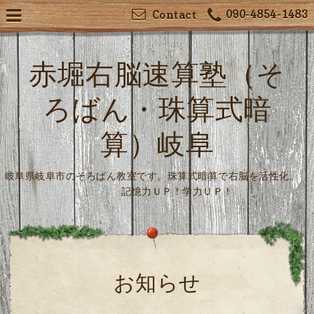
090-4854-1483
Contact
赤堀右脳速算塾（そ
ろばん・珠算式暗
算）岐阜
岐阜県岐阜市のそろばん教室です。珠算式暗算で右脳を活性化。
記憶力ＵＰ！学力ＵＰ！
お知らせ