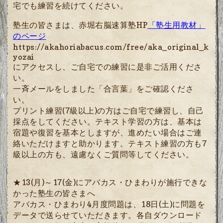
宅でも練習を続けてください。
塾生の皆さまは、赤堀右脳速算塾HP
「塾生用教材」
のページ
https://akahoriabacus.com/free/aka_original_k
yozai
にアクセスし、
ご自宅での練習に是非ご活用くださ
い。
一斉メールをしました「合言葉」をご確認くださ
い。
プリント練習(7級以上)の方はご自宅で練習し、自己
採点をしてください。テキスト学習の方は、基本は
宿題や復習を基本としますが、進めたい場合はご連
絡いただけますと助かります。テキスト練習の方も7
級以上の方も、遠慮なくご質問等してください。
★13(月)～17(金)にアバカス・ひまわりが施行できな
かった塾生の皆さまへ
アバカス・ひまわり4月度問題は、18日(土)に問題を
データで送らせていただきます。各自ダウンロード