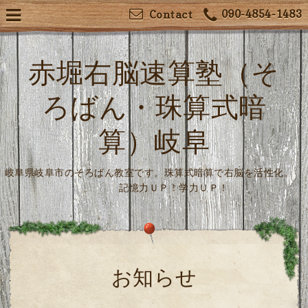
090-4854-1483
Contact
赤堀右脳速算塾（そ
ろばん・珠算式暗
算）岐阜
岐阜県岐阜市のそろばん教室です。珠算式暗算で右脳を活性化。
記憶力ＵＰ！学力ＵＰ！
お知らせ