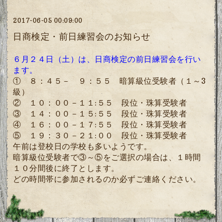
2017-06-05 00:09:00
日商検定・前日練習会のお知らせ
６月２４日（土）は、日商検定の前日練習会を行い
ます。
① ８：４５－ ９：５５ 暗算級位受験者（１～
3
級）
② １０：００－１１
:
５５ 段位・珠算受験者
③ １４：００－１５
:
５５ 段位・珠算受験者
④ １６：００－１７
:
５５ 段位・珠算受験者
⑤ １９：３０－２１
:
００
段位・珠算受験者
午前は登校日の学校も多いようです。
暗算級位受験者で③～⑤をご選択の場合は、１時間
１０分間後に終了とします。
どの時間帯に参加されるのか必ずご連絡ください。