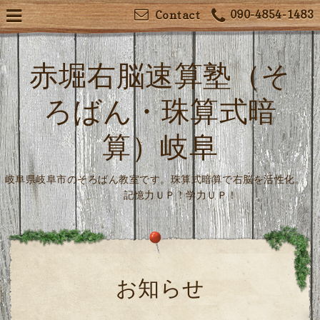
090-4854-1483
Contact
赤堀右脳速算塾（そ
ろばん・珠算式暗
算）岐阜
岐阜県岐阜市のそろばん教室です。珠算式暗算で右脳を活性化。
記憶力ＵＰ！学力ＵＰ！
お知らせ