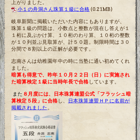
上がりました。
小１の舟洞さん珠算１級に合格
(0.21MB)
岐阜新聞に掲載いただいた内容にもありますが、
珠算１級の問題は、小数点と整数が混在し答えが１
１桁に及ぶかけ算、１０桁のわり算、１０桁の整数
が１０列並ぶ見取算が、計５０題。制限時間は３０
分間で８割以上の正解が必要です。
志南さんは幼稚園年中の時に当塾に通い初めてくれ
ました。
暗算も得意で、昨年１０月
２２日（日）
に実施され
た暗算検定１級に当時年長で合格
しています。
また
８月度には、日本珠算連盟公式「フラッシュ暗
算検定５段」に合格
し、
日本珠算連盟ＨＰに名前が
掲載されました
。