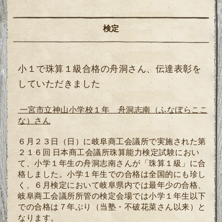
検定
小１で珠算１級合格の舟洞さん、伝達表彰を
していただきました
一宮市立神山小学校１年 舟洞志南（ふなぼらここ
な）さん
６月２３日（日）に岐阜商工会議所で実施された第
２１６回
日本商工会議所
珠算能力検定試験におい
て、小学１年生の舟洞志南さんが「珠算１級」に合
格しました。小学１年生での合格は全国的にも珍し
く、６月検定において岐阜県内では最年少の合格、
岐阜商工会議所所管の検定会場では小学１年生以下
での合格は７年ぶり（当塾・不破花菜さん以来）と
なります。