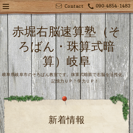
090-4854-1483
Contact
赤堀右脳速算塾（そ
ろばん・珠算式暗
算）岐阜
岐阜県岐阜市のそろばん教室です。珠算式暗算で右脳を活性化。
記憶力ＵＰ！学力ＵＰ！
新着情報