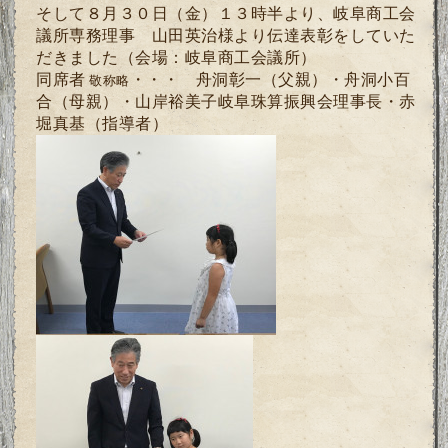
そして８月３０日（金）１３時半より、岐阜商工会
議所専務理事 山田英治様より伝達表彰をしていた
だきました（会場：岐阜商工会議所）
同席者
・・・ 舟洞彰一（父親）・舟洞小百
敬称略
合（母親）・山岸裕美子岐阜珠算振興会理事長・赤
堀真基（指導者）