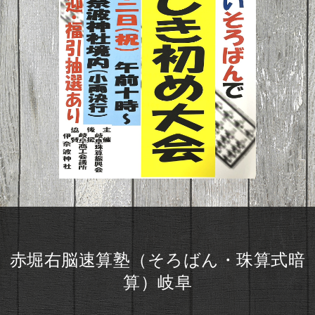
赤堀右脳速算塾（そろばん・珠算式暗
算）岐阜