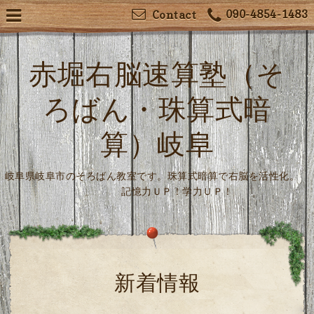
090-4854-1483
Contact
赤堀右脳速算塾（そ
ろばん・珠算式暗
算）岐阜
岐阜県岐阜市のそろばん教室です。珠算式暗算で右脳を活性化。
記憶力ＵＰ！学力ＵＰ！
新着情報