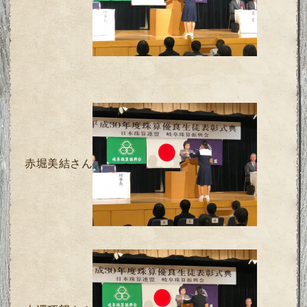
赤堀美結さん