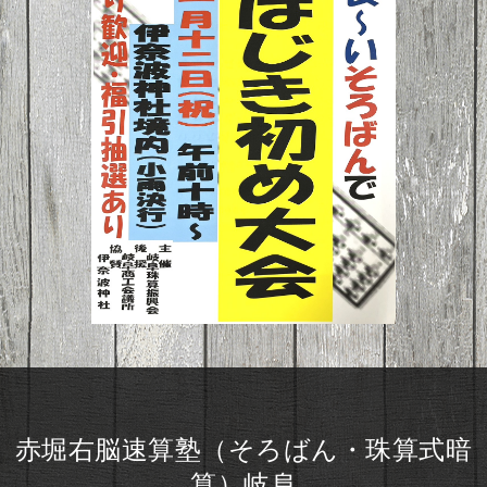
赤堀右脳速算塾（そろばん・珠算式暗
算）岐阜