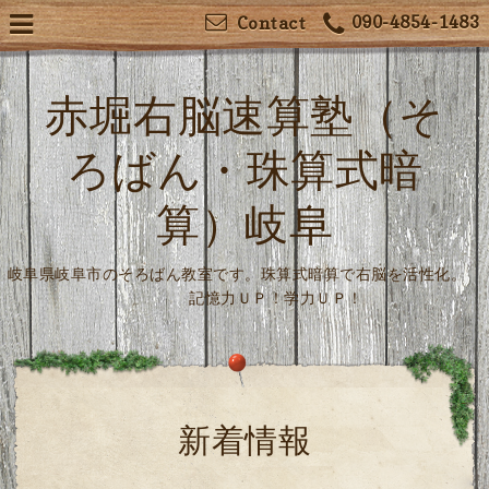
090-4854-1483
Contact
赤堀右脳速算塾（そ
ろばん・珠算式暗
算）岐阜
岐阜県岐阜市のそろばん教室です。珠算式暗算で右脳を活性化。
記憶力ＵＰ！学力ＵＰ！
新着情報