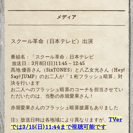
メディア
スクール革命（日本テレビ）出演
番組名：「スクール革命」日本テレビ
放送日：3月
8
日
(
日
)11:45
～
12:45
髙地 優吾さん（
SixTONES
）と八乙女光さん（
Hey!
Say! JUMP
）
のお二人が「１桁フラッシュ暗算」対
決を行います
お二人へのフラッシュ暗算のコーチを担当させてい
ただいたのは、当塾の赤堀愛果さん！
赤堀愛果さんのフラッシュ暗算披露もありました
TVer
注）放送日時は各地域により異なりますが、
では
3/15(日)11:44まで
視聴可能です