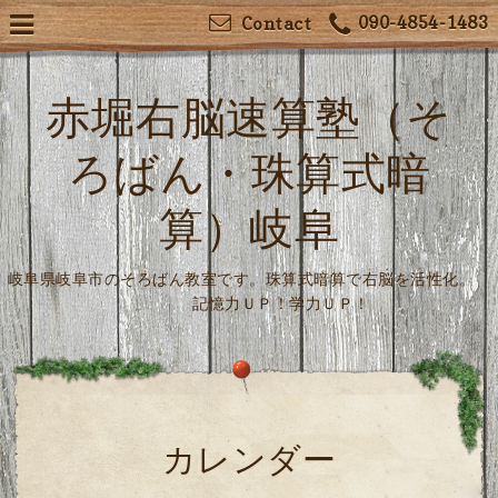
090-4854-1483
Contact
赤堀右脳速算塾（そ
ろばん・珠算式暗
算）岐阜
岐阜県岐阜市のそろばん教室です。珠算式暗算で右脳を活性化。
記憶力ＵＰ！学力ＵＰ！
カレンダー