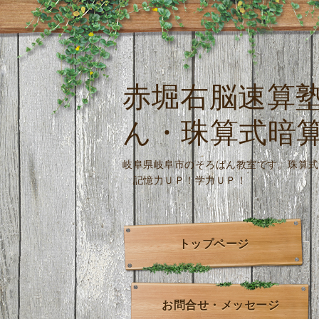
赤堀右脳速算
ん・珠算式暗
岐阜県岐阜市のそろばん教室です。
記憶力ＵＰ！学力ＵＰ！
トップページ
お問合せ・メッセージ