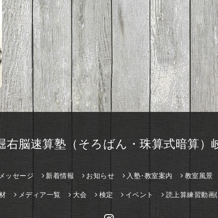
堀右脳速算塾（そろばん・珠算式暗算）
メッセージ
新着情報
お知らせ
入塾･教室案内
教室風景
材
メディア一覧
大会
検定
イベント
読上算練習動画(