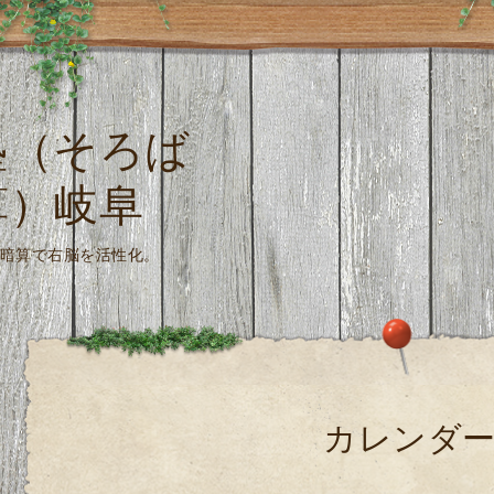
塾（そろば
算）岐阜
珠算式暗算で右脳を活性化。
カレンダ