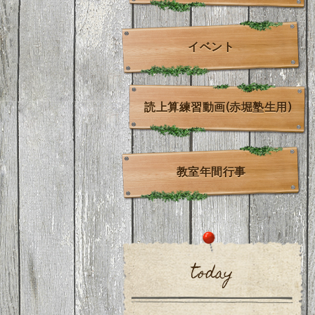
イベント
読上算練習動画(赤堀塾生用)
教室年間行事
today