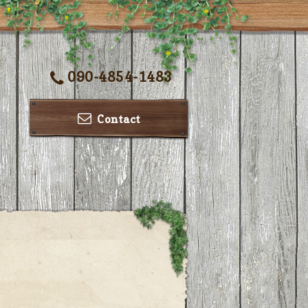
090-4854-1483
Contact
ー