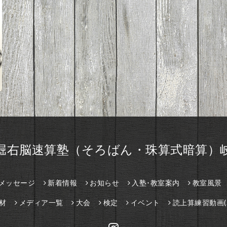
堀右脳速算塾（そろばん・珠算式暗算）
メッセージ
新着情報
お知らせ
入塾･教室案内
教室風景
材
メディア一覧
大会
検定
イベント
読上算練習動画(