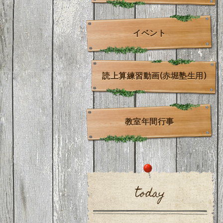
イベント
読上算練習動画(赤堀塾生用)
教室年間行事
today