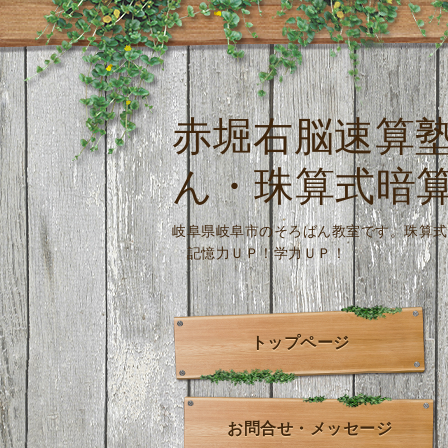
赤堀右脳速算
ん・珠算式暗
岐阜県岐阜市のそろばん教室です。
記憶力ＵＰ！学力ＵＰ！
トップページ
お問合せ・メッセージ