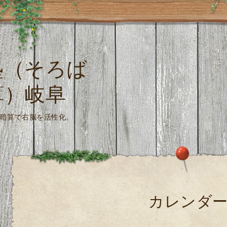
塾（そろば
算）岐阜
珠算式暗算で右脳を活性化。
カレンダ