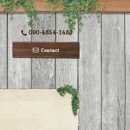
090-4854-1483
Contact
ー