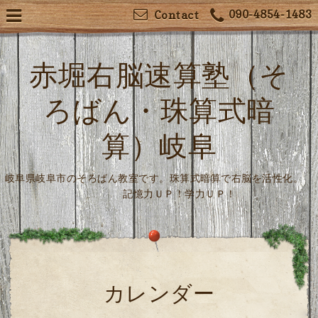
090-4854-1483
Contact
赤堀右脳速算塾（そ
ろばん・珠算式暗
算）岐阜
岐阜県岐阜市のそろばん教室です。珠算式暗算で右脳を活性化。
記憶力ＵＰ！学力ＵＰ！
カレンダー