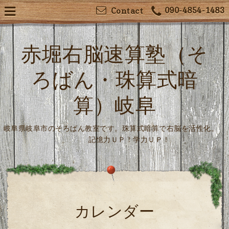
090-4854-1483
Contact
赤堀右脳速算塾（そ
ろばん・珠算式暗
算）岐阜
岐阜県岐阜市のそろばん教室です。珠算式暗算で右脳を活性化。
記憶力ＵＰ！学力ＵＰ！
カレンダー