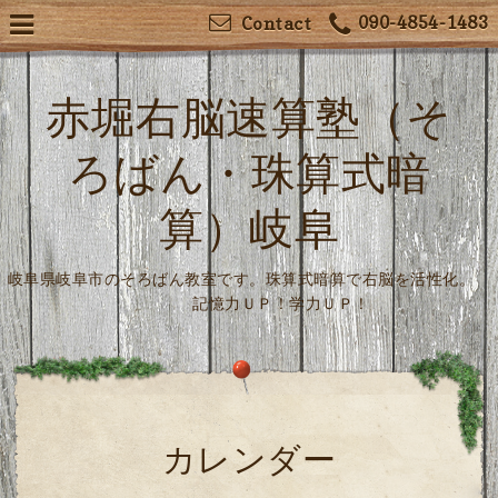
090-4854-1483
Contact
赤堀右脳速算塾（そ
ろばん・珠算式暗
算）岐阜
岐阜県岐阜市のそろばん教室です。珠算式暗算で右脳を活性化。
記憶力ＵＰ！学力ＵＰ！
カレンダー