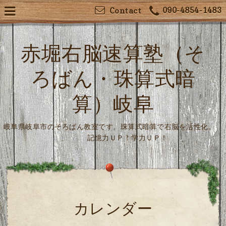
090-4854-1483
Contact
赤堀右脳速算塾（そ
ろばん・珠算式暗
算）岐阜
岐阜県岐阜市のそろばん教室です。珠算式暗算で右脳を活性化。
記憶力ＵＰ！学力ＵＰ！
カレンダー