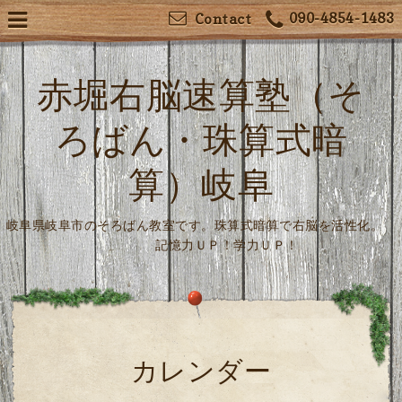
090-4854-1483
Contact
赤堀右脳速算塾（そ
ろばん・珠算式暗
算）岐阜
岐阜県岐阜市のそろばん教室です。珠算式暗算で右脳を活性化。
記憶力ＵＰ！学力ＵＰ！
カレンダー