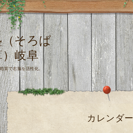
塾（そろば
算）岐阜
珠算式暗算で右脳を活性化。
カレンダ