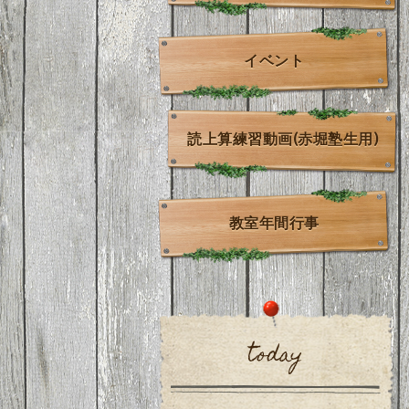
イベント
読上算練習動画(赤堀塾生用)
教室年間行事
today