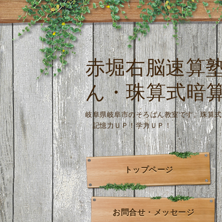
赤堀右脳速算
ん・珠算式暗
岐阜県岐阜市のそろばん教室です。
記憶力ＵＰ！学力ＵＰ！
トップページ
お問合せ・メッセージ