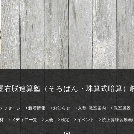
堀右脳速算塾（そろばん・珠算式暗算）
メッセージ
新着情報
お知らせ
入塾･教室案内
教室風景
材
メディア一覧
大会
検定
イベント
読上算練習動画(