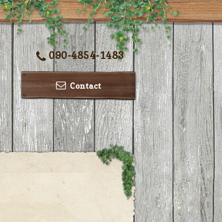
090-4854-1483
Contact
ー