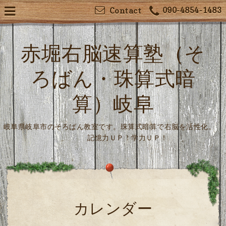
090-4854-1483
Contact
赤堀右脳速算塾（そ
ろばん・珠算式暗
算）岐阜
岐阜県岐阜市のそろばん教室です。珠算式暗算で右脳を活性化。
記憶力ＵＰ！学力ＵＰ！
カレンダー