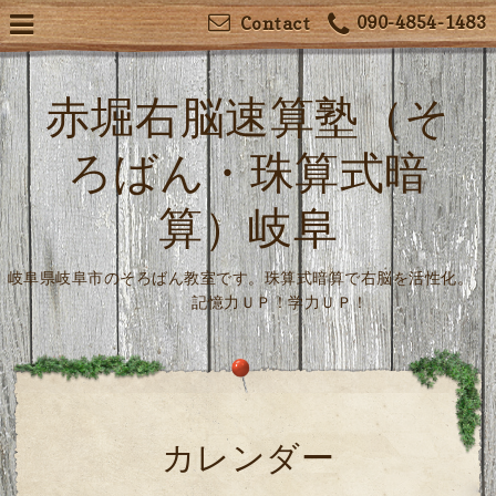
090-4854-1483
Contact
赤堀右脳速算塾（そ
ろばん・珠算式暗
算）岐阜
岐阜県岐阜市のそろばん教室です。珠算式暗算で右脳を活性化。
記憶力ＵＰ！学力ＵＰ！
カレンダー