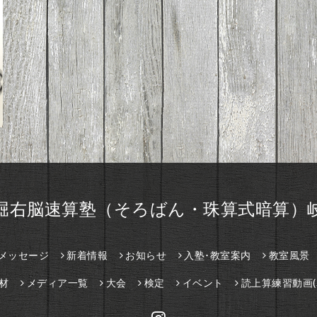
堀右脳速算塾（そろばん・珠算式暗算）
メッセージ
新着情報
お知らせ
入塾･教室案内
教室風景
材
メディア一覧
大会
検定
イベント
読上算練習動画(