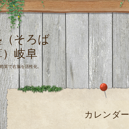
塾（そろば
算）岐阜
珠算式暗算で右脳を活性化。
カレンダ