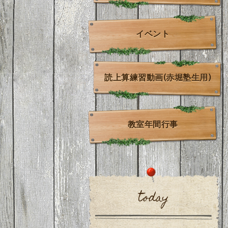
イベント
読上算練習動画(赤堀塾生用)
教室年間行事
today