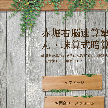
赤堀右脳速算
ん・珠算式暗
岐阜県岐阜市のそろばん教室です。
記憶力ＵＰ！学力ＵＰ！
トップページ
お問合せ・メッセージ