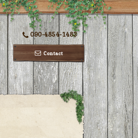
090-4854-1483
Contact
ー