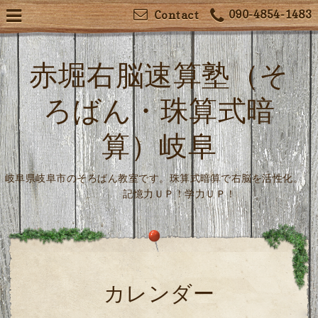
090-4854-1483
Contact
赤堀右脳速算塾（そ
ろばん・珠算式暗
算）岐阜
岐阜県岐阜市のそろばん教室です。珠算式暗算で右脳を活性化。
記憶力ＵＰ！学力ＵＰ！
カレンダー