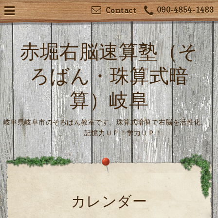
090-4854-1483
Contact
赤堀右脳速算塾（そ
ろばん・珠算式暗
算）岐阜
岐阜県岐阜市のそろばん教室です。珠算式暗算で右脳を活性化。
記憶力ＵＰ！学力ＵＰ！
カレンダー