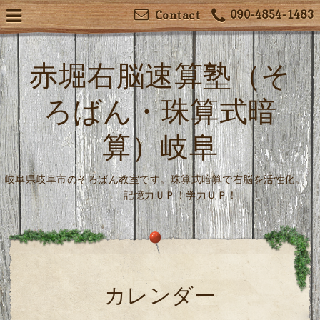
090-4854-1483
Contact
赤堀右脳速算塾（そ
ろばん・珠算式暗
算）岐阜
岐阜県岐阜市のそろばん教室です。珠算式暗算で右脳を活性化。
記憶力ＵＰ！学力ＵＰ！
カレンダー