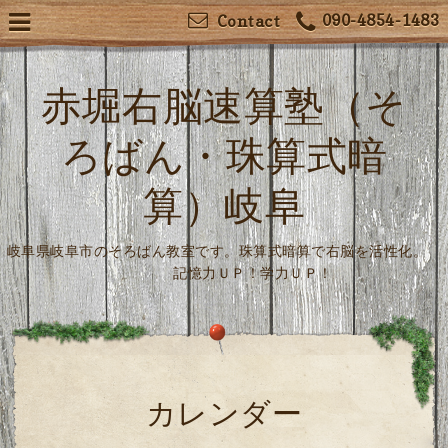
090-4854-1483
Contact
赤堀右脳速算塾（そ
ろばん・珠算式暗
算）岐阜
岐阜県岐阜市のそろばん教室です。珠算式暗算で右脳を活性化。
記憶力ＵＰ！学力ＵＰ！
カレンダー