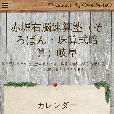
090-4854-1483
Contact
赤堀右脳速算塾（そ
ろばん・珠算式暗
算）岐阜
岐阜県岐阜市のそろばん教室です。珠算式暗算で右脳を活性化。
記憶力ＵＰ！学力ＵＰ！
カレンダー