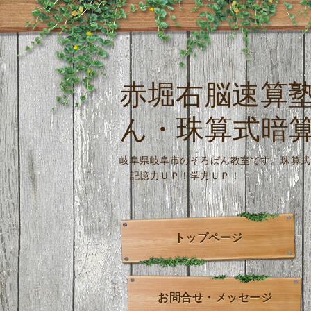
赤堀右脳速算
ん・珠算式暗
岐阜県岐阜市のそろばん教室です。
記憶力ＵＰ！学力ＵＰ！
トップページ
お問合せ・メッセージ