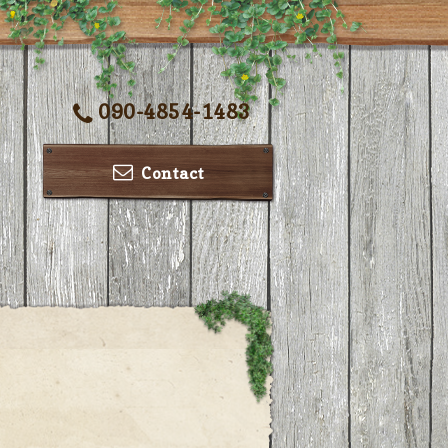
090-4854-1483
Contact
ー