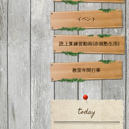
イベント
読上算練習動画(赤堀塾生用)
教室年間行事
today