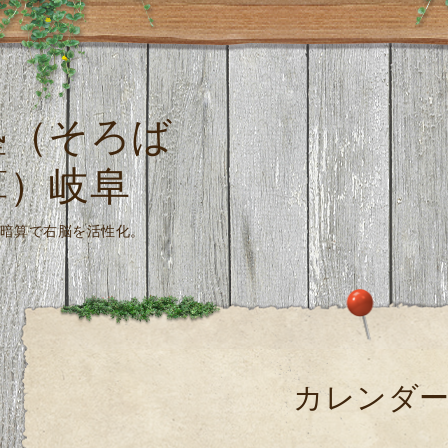
塾（そろば
算）岐阜
珠算式暗算で右脳を活性化。
カレンダ