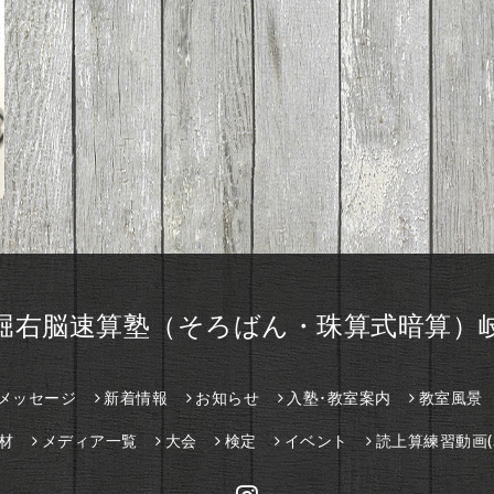
堀右脳速算塾（そろばん・珠算式暗算）
メッセージ
新着情報
お知らせ
入塾･教室案内
教室風景
材
メディア一覧
大会
検定
イベント
読上算練習動画(