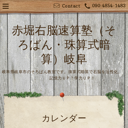
090-4854-1483
Contact
赤堀右脳速算塾（そ
ろばん・珠算式暗
算）岐阜
岐阜県岐阜市のそろばん教室です。珠算式暗算で右脳を活性化。
記憶力ＵＰ！学力ＵＰ！
カレンダー