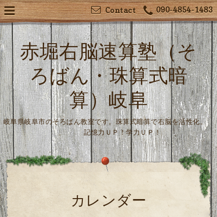
090-4854-1483
Contact
赤堀右脳速算塾（そ
ろばん・珠算式暗
算）岐阜
岐阜県岐阜市のそろばん教室です。珠算式暗算で右脳を活性化。
記憶力ＵＰ！学力ＵＰ！
カレンダー